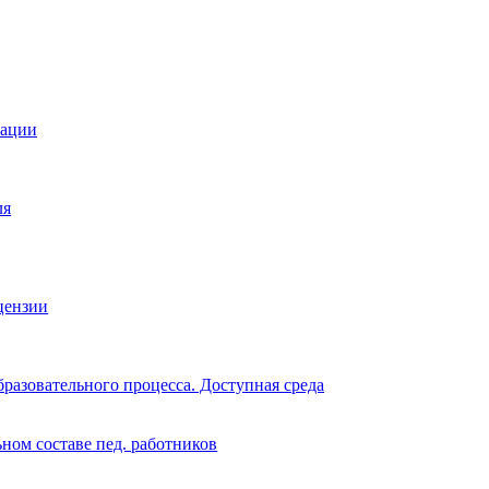
зации
ля
цензии
разовательного процесса. Доступная среда
ном составе пед. работников