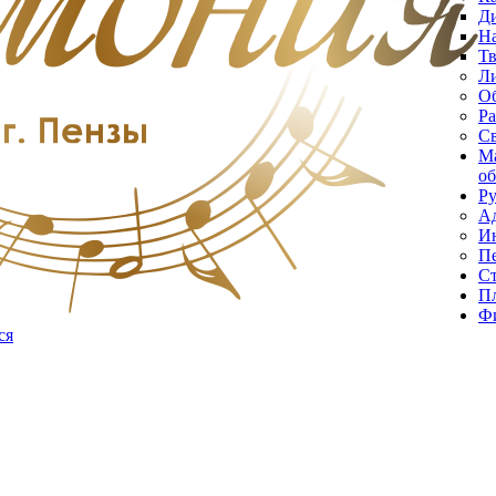
Д
Н
Тв
Ли
О
Ра
С
Ма
об
Ру
А
Ин
Пе
С
Пл
Фи
ся