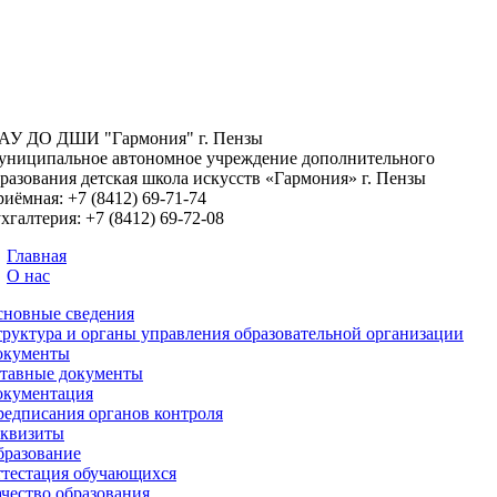
АУ ДО ДШИ "Гармония" г. Пензы
ниципальное автономное учреждение дополнительного
разования детская школа искусств «Гармония» г. Пензы
риёмная:
+7 (8412) 69-71-74
хгалтерия:
+7 (8412) 69-72-08
Главная
О нас
сновные сведения
руктура и органы управления образовательной организации
окументы
ставные документы
окументация
едписания органов контроля
еквизиты
бразование
тестация обучающихся
чество образования