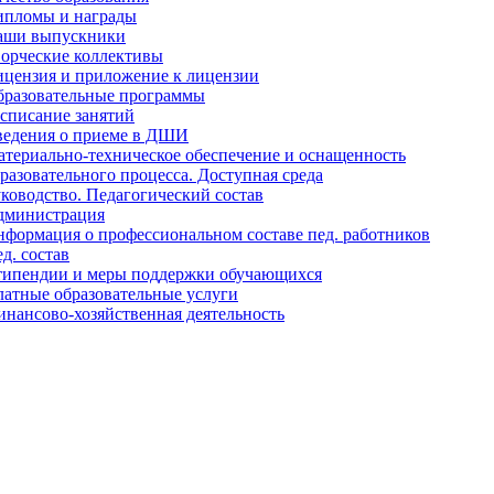
ипломы и награды
аши выпускники
орческие коллективы
цензия и приложение к лицензии
бразовательные программы
списание занятий
ведения о приеме в ДШИ
териально-техническое обеспечение и оснащенность
разовательного процесса. Доступная среда
ководство. Педагогический состав
дминистрация
формация о профессиональном составе пед. работников
д. состав
типендии и меры поддержки обучающихся
атные образовательные услуги
нансово-хозяйственная деятельность